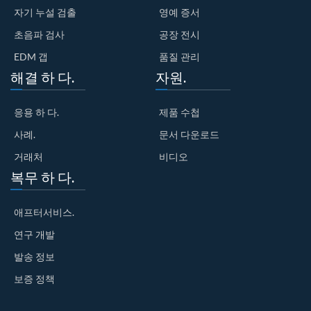
자기 누설 검출
영예 증서
초음파 검사
공장 전시
EDM 갭
품질 관리
해결 하 다.
자원.
응용 하 다.
제품 수첩
사례.
문서 다운로드
거래처
비디오
복무 하 다.
애프터서비스.
연구 개발
발송 정보
보증 정책