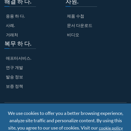
해결 하 다.
자원.
응용 하 다.
제품 수첩
사례.
문서 다운로드
거래처
비디오
복무 하 다.
애프터서비스.
연구 개발
발송 정보
보증 정책
We use cookies to offer you a better browsing experience,
Copyright ©
Nanjing BKN Automation System Co.,LTD.
All
Rights Reserved
analyze site traffic and personalize content. By using this
Sitemap
|
Privacy Policy
site, you agree to our use of cookies. Visit our
cookie policy