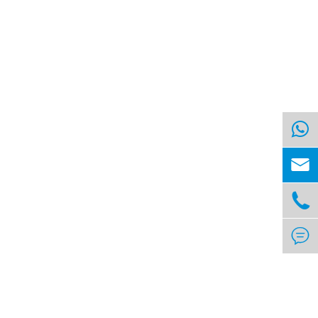


