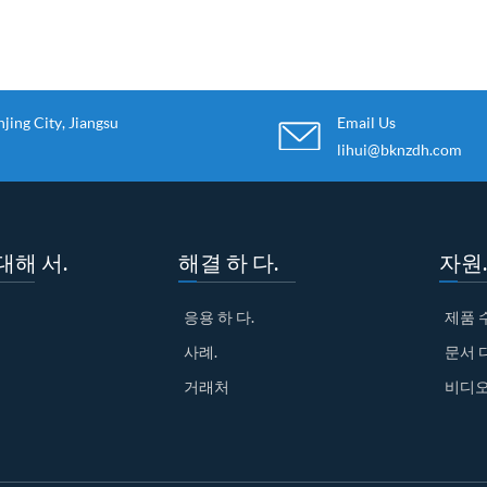
ing City, Jiangsu
Email Us
lihui@bknzdh.com
대해 서.
해결 하 다.
자원.
응용 하 다.
제품 
사례.
문서 
거래처
비디