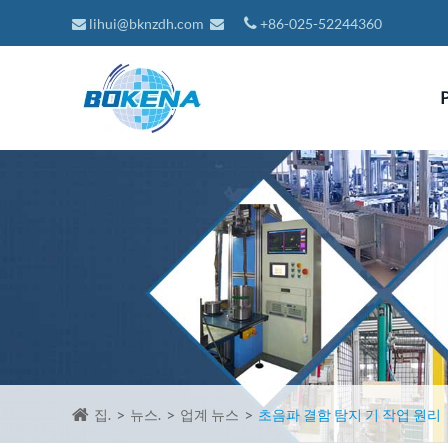
lihui@bknzdh.com
+86-025-52244360
집.
뉴스.
업계 뉴스
초음파 결함 탐지 기 작업 원리