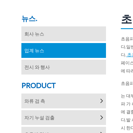
초
뉴스.
회사 뉴스
초음파 
다.일
업계 뉴스
초음
다.
페이스
전시 와 행사
에 따
초음파
PRODUCT
는 대
와류 검 측
파 가 
에 결
자기 누설 검출
다.발 
시 한