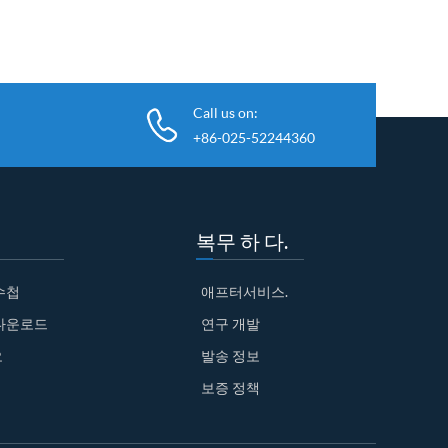
Call us on:
+86-025-52244360
복무 하 다.
수첩
애프터서비스.
다운로드
연구 개발
오
발송 정보
보증 정책