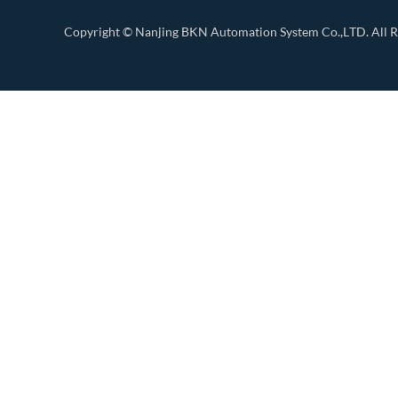
Copyright ©
Nanjing BKN Automation System Co.,LTD.
All R