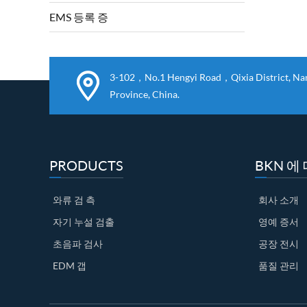
EMS 등록 증
3-102，No.1 Hengyi Road，Qixia District, Nanj
Province, China.
PRODUCTS
BKN 에 
와류 검 측
회사 소개
자기 누설 검출
영예 증서
초음파 검사
공장 전시
EDM 갭
품질 관리