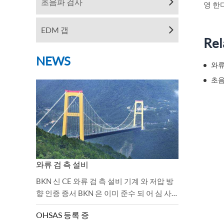
초음파 검사
영 한다
EDM 갭
Rel
NEWS
와류
초음
와류 검 측 설비
BKN 신 CE 와류 검 측 설비 기계 와 저압 방
향 인증 증서 BKN 은 이미 준수 되 어 심 사
를 순조롭게 마 쳤 다.2006 / 42 / EC 기계 명
OHSAS 등록 증
령 과 2.